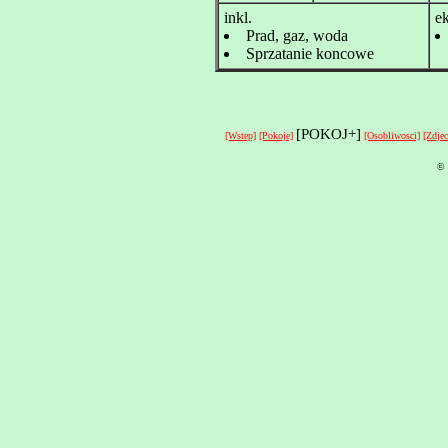
inkl.
ek
Prad, gaz, woda
Sprzatanie koncowe
[POKOJ+]
[Wstep]
[Pokoje]
[Osobliwosci]
[Zdjec
© 