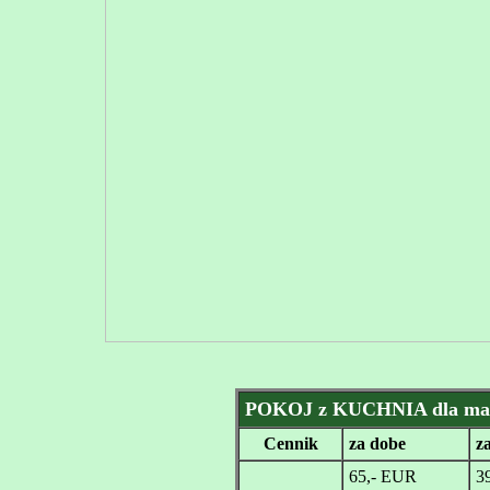
POKOJ z KUCHNIA dla mak
Cennik
za dobe
z
65,- EUR
3