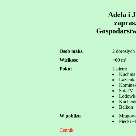
Adela i 
zapras
Gospodarstw
Osob maks.
2 doroslych 
Wielkosc
~60 m²
Pokoj
I. pietro
Kuchnia
Lazienk
Komine
Sat-TV
Lodowk
Kuchen
Balkon
W poblizu
Mragow
Piecki ~
Cennik