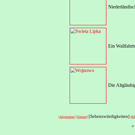
Niederländis
Ein Wallfahrts
Die Altgläubi
[Sehenswürdigkeiten]
[Allgemeines]
[Zimmer]
[Bi
© 