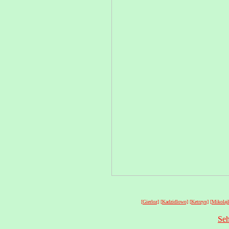
[Gierloz]
[Kadzidlowo]
[Ketrzyn]
[Mikolaj
Seh