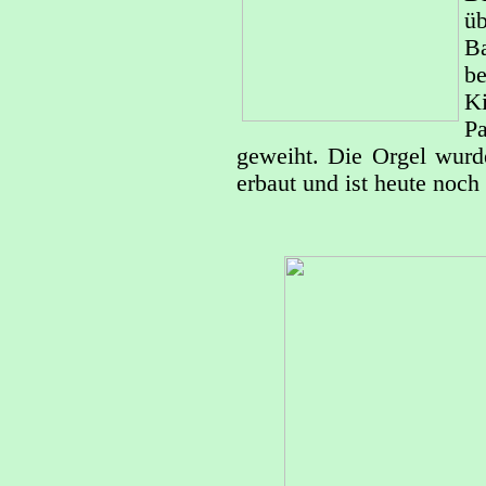
ü
B
be
K
Pa
geweiht. Die Orgel wur
erbaut und ist heute noch 