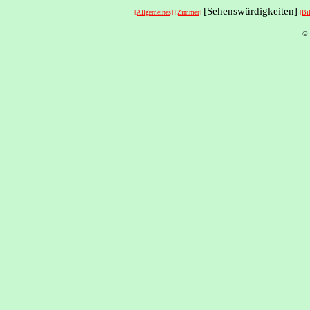
[Sehenswürdigkeiten]
[Allgemeines]
[Zimmer]
[Bi
© 